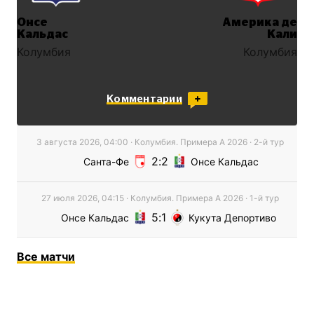
Онсе
Америка де
Кальдас
Кали
Колумбия
Колумбия
Комментарии
3 августа 2026, 04:00
·
Колумбия. Примера А
2026
· 2-й тур
2
2
Санта-Фе
Онсе Кальдас
27 июля 2026, 04:15
·
Колумбия. Примера А
2026
· 1-й тур
5
1
Онсе Кальдас
Кукута Депортиво
Все
матчи