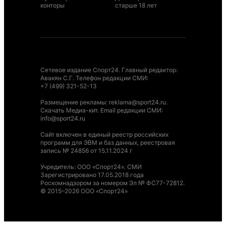
конторы
старше 18 лет
Сетевое издание Спорт24. Главный редактор:
Авакян С.Г. Телефон редакции СМИ:
+7 (499) 321-52-13
Размещение рекламы
:
reklama@sport24.ru
.
Скачать Медиа-кит
. Email редакции СМИ:
info@sport24.ru
Сайт включен в единый реестр российских
программ для ЭВМ и баз данных, реестровая
запись № 24856 от 15.11.2024 г
Учредитель: ООО «Спорт24». СМИ
Зарегистрировано 17.05.2018 года
Роскомнадзором за номером Эл № ФС77-72812.
© 2015–2026 ООО «Спорт24»