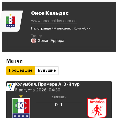
Онсе Кальдас
www.oncecaldas.com.co
Палогранде
Манисалес
Колумбия
Тренер
Эрнан Эррера
Матчи
Прошедшие
Будущие
Колумбия. Примера А
, 3-й тур
6 августа 2026, 04:30
ЗАВЕРШЕН
:
0
1