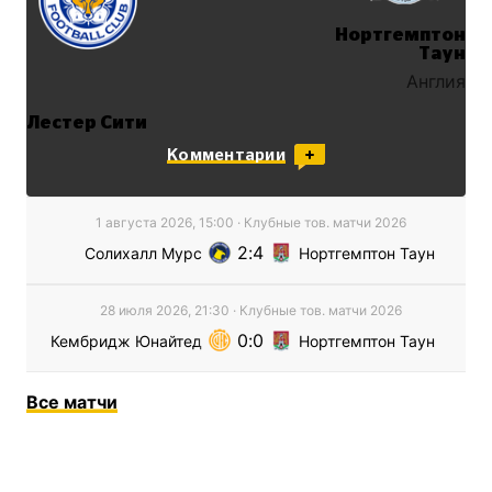
Нортгемптон
Таун
Англия
Лестер Сити
Англия
Комментарии
1 августа 2026, 15:00
·
Клубные тов. матчи
2026
2
4
Солихалл Мурс
Нортгемптон Таун
28 июля 2026, 21:30
·
Клубные тов. матчи
2026
0
0
Кембридж Юнайтед
Нортгемптон Таун
Все
матчи