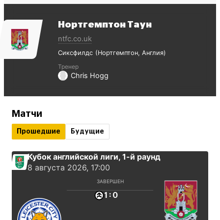
Нортгемптон Таун
ntfc.co.uk
Сиксфилдс
Нортгемптон
Англия
Тренер
Chris Hogg
Матчи
Прошедшие
Будущие
Кубок английской лиги
, 1-й раунд
8 августа 2026, 17:00
ЗАВЕРШЕН
:
1
0