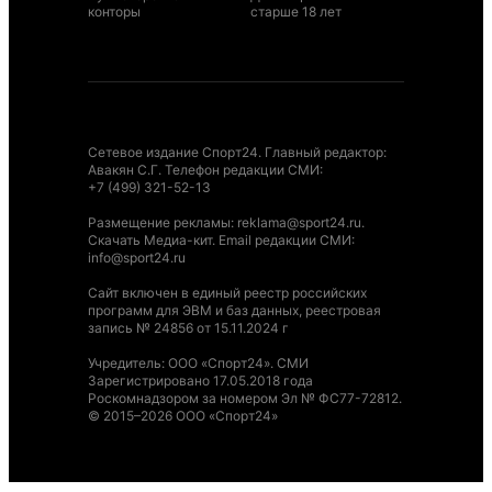
конторы
старше 18 лет
Сетевое издание Спорт24. Главный редактор:
Авакян С.Г. Телефон редакции СМИ:
+7 (499) 321-52-13
Размещение рекламы
:
reklama@sport24.ru
.
Скачать Медиа-кит
. Email редакции СМИ:
info@sport24.ru
Сайт включен в единый реестр российских
программ для ЭВМ и баз данных, реестровая
запись № 24856 от 15.11.2024 г
Учредитель: ООО «Спорт24». СМИ
Зарегистрировано 17.05.2018 года
Роскомнадзором за номером Эл № ФС77-72812.
© 2015–2026 ООО «Спорт24»