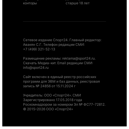
конторы
старше 18 лет
Сетевое издание Спорт24. Главный редактор:
Авакян С.Г. Телефон редакции СМИ:
+7 (499) 321-52-13
Размещение рекламы
:
reklama@sport24.ru
.
Скачать Медиа-кит
. Email редакции СМИ:
info@sport24.ru
Сайт включен в единый реестр российских
программ для ЭВМ и баз данных, реестровая
запись № 24856 от 15.11.2024 г
Учредитель: ООО «Спорт24». СМИ
Зарегистрировано 17.05.2018 года
Роскомнадзором за номером Эл № ФС77-72812.
© 2015–2026 ООО «Спорт24»