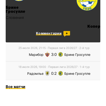
Брине
Гросупле
Словения
Копер
Словения
Комментарии
25 июля 2026, 21:15
·
Первая лига
2026/27
· 2-й тур
3
0
Марибор
Брине Гросупле
18 июля 2026, 19:00
·
Первая лига
2026/27
· 1-й тур
0
2
Радомлье
Брине Гросупле
Все
матчи