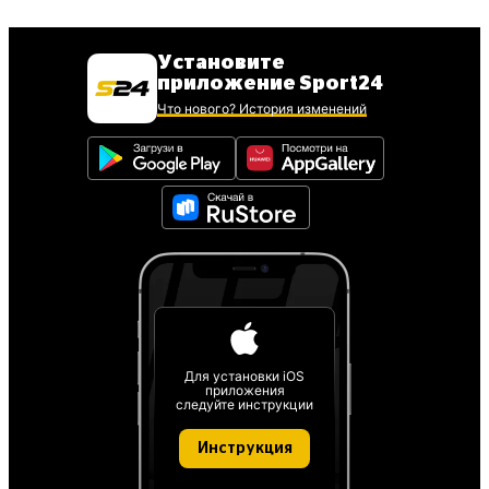
Установите
приложение Sport24
Что нового? История изменений
Для установки iOS
приложения
следуйте инструкции
Инструкция