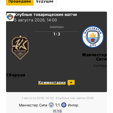
Прошедшие
Будущие
Клубные товарищеские матчи
5 августа 2026, 14:00
ЗАВЕРШЕН
:
1
3
Манчестер
Сити
Англия
Сборная
Кей-Лиги
Комментарии
1 августа 2026, 14:30
·
Клубные тов. матчи
2026
1
1
Манчестер Сити
Интер
П
.
1
:
3