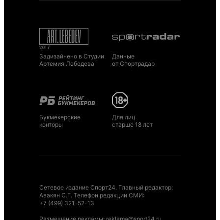
Задизайнено в Студии
Данные
Артемия Лебедева
от Спортрадар
Букмекерские
Для лиц
конторы
старше 18 лет
Сетевое издание Спорт24. Главный редактор:
Авакян С.Г. Телефон редакции СМИ:
+7 (499) 321-52-13
Размещение рекламы
:
reklama@sport24.ru
.