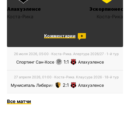
Алахуэленсе
Эскорпионес
Коста-Рика
Коста-Рика
Комментарии
26 июля 2026, 05:00
·
Коста-Рика. Апертура
2026/27
· 1-й тур
1
1
Спортинг Сан-Хосе
Алахуэленсе
27 апреля 2026, 01:00
·
Коста-Рика. Клаусура
2026
· 18-й тур
2
1
Мунисипаль Либерия
Алахуэленсе
Все
матчи