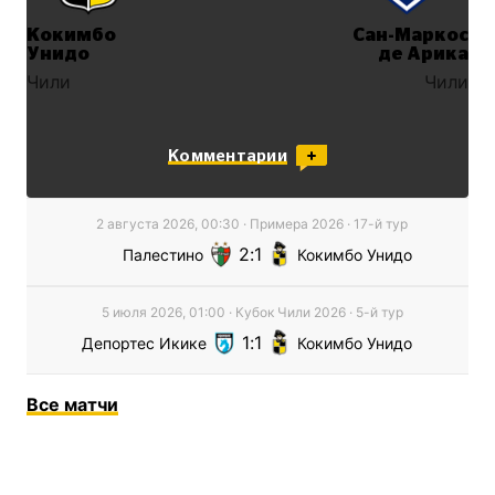
Кокимбо
Сан-Маркос
Унидо
де Арика
Чили
Чили
Комментарии
2 августа 2026, 00:30
·
Примера
2026
· 17-й тур
2
1
Палестино
Кокимбо Унидо
5 июля 2026, 01:00
·
Кубок Чили
2026
· 5-й тур
1
1
Депортес Икике
Кокимбо Унидо
Все
матчи