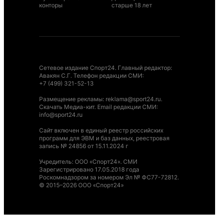
конторы
старше 18 лет
Сетевое издание Спорт24. Главный редактор:
Авакян С.Г. Телефон редакции СМИ:
+7 (499) 321-52-13
Размещение рекламы
:
reklama@sport24.ru
.
Скачать Медиа-кит
. Email редакции СМИ:
info@sport24.ru
Сайт включен в единый реестр российских
программ для ЭВМ и баз данных, реестровая
запись № 24856 от 15.11.2024 г
Учредитель: ООО «Спорт24». СМИ
Зарегистрировано 17.05.2018 года
Роскомнадзором за номером Эл № ФС77-72812.
© 2015–2026 ООО «Спорт24»