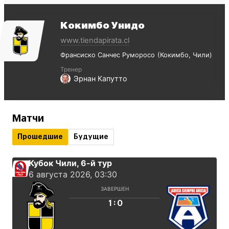
Кокимбо Унидо
www.tiendapirata.cl
Франсиско Санчес Руморосо
Кокимбо
Чили
Тренер
Эрнан Капутто
Матчи
Прошедшие
Будущие
Кубок Чили
, 6-й тур
6 августа 2026, 03:30
ЗАВЕРШЕН
:
1
0