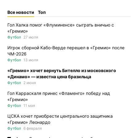
Все новости
Топ
Гол Халка помог «Флуминенсе» сыграть вничью с
«Гремио»
Футбол
27 июля
Игрок сборной Кабо-Верде перешел в «Гремио» после
ЧМ-2026
Футбол
13 июля
«Гремио» хочет вернуть Бителло из московского
«Динамо» — известна цена бразильца
Футбол
2 июня
Гол Карраскаля принес «Фламенго» победу над
«Гремио»
Футбол
11 мая
ЦСКА хочет приобрести центрального защитника
«Гремио» Леонардо
Футбол
6 февраля