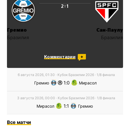
:
2
1
Гремио
Сан-Паулу
Бразилия
Бразилия
Комментарии
6 августа 2026, 01:30
·
Кубок Бразилии
2026
· 1/8 финaла
1
0
Гремио
Мирасол
3 августа 2026, 00:00
·
Кубок Бразилии
2026
· 1/8 финaла
1
1
Мирасол
Гремио
Все
матчи