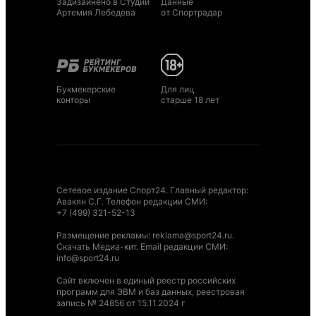
Задизайнено в Студии
Данные
Артемия Лебедева
от Спортрадар
Букмекерские
Для лиц
конторы
старше 18 лет
Сетевое издание Спорт24. Главный редактор:
Авакян С.Г. Телефон редакции СМИ:
+7 (499) 321-52-13
Размещение рекламы
:
reklama@sport24.ru
.
Скачать Медиа-кит
. Email редакции СМИ:
info@sport24.ru
Сайт включен в единый реестр российских
программ для ЭВМ и баз данных, реестровая
запись № 24856 от 15.11.2024 г