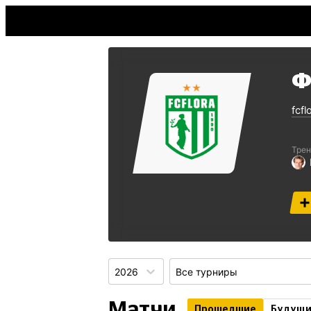
Ф
fcfl
Трен
2026
Все турниры
Матчи
Прошедшие
Будущ