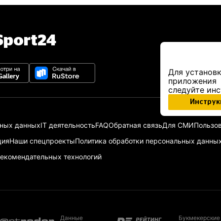
port24
Для установк
приложения
следуйте ин
Инструк
ьных данных
IT деятельность
FAQ
Обратная связь
Для СМИ
Пользов
ция
Наши спецпроекты
Политика обработки персональных данны
екомендательных технологий
Данные
Букмекерские