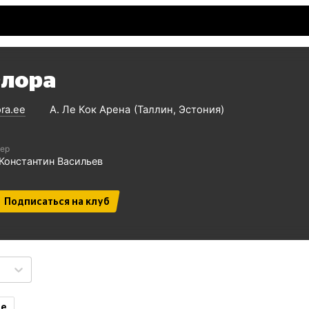
лора
ora.ee
А. Ле Кок Арена
Таллин
Эстония
ер
Константин Васильев
Подписаться на клуб
ие