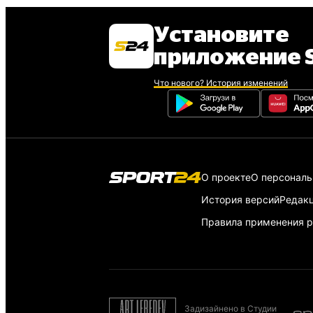
Установите
приложение S
Что нового? История изменений
О проекте
О персонал
История версий
Редак
Правила применения р
Задизайнено в Студии