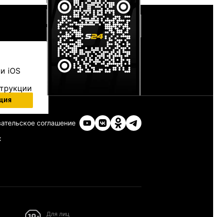
и iOS
струкции
ция
ательское соглашение
х
Для лиц