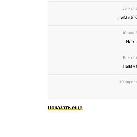
29 мая 
Нымме Ю
16 мая 
Нарв
10 мая 
Нымме
30 апреля
Показать еще