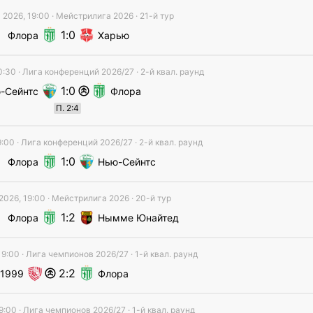
 2026, 19:00
·
Мейстрилига
2026
· 21-й тур
1
0
Флора
Харью
0:30
·
Лига конференций
2026/27
· 2-й квал. раунд
1
0
-Сейнтс
Флора
П
.
2
:
4
9:00
·
Лига конференций
2026/27
· 2-й квал. раунд
1
0
Флора
Нью-Сейнтс
2026, 19:00
·
Мейстрилига
2026
· 20-й тур
1
2
Флора
Нымме Юнайтед
19:00
·
Лига чемпионов
2026/27
· 1-й квал. раунд
2
2
 1999
Флора
9:00
·
Лига чемпионов
2026/27
· 1-й квал. раунд