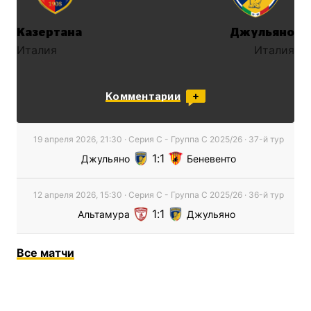
Казертана
Джульяно
Италия
Италия
Комментарии
19 апреля 2026, 21:30
·
Серия С - Группа C
2025/26
· 37-й тур
1
1
Джульяно
Беневенто
12 апреля 2026, 15:30
·
Серия С - Группа C
2025/26
· 36-й тур
1
1
Альтамура
Джульяно
Все
матчи