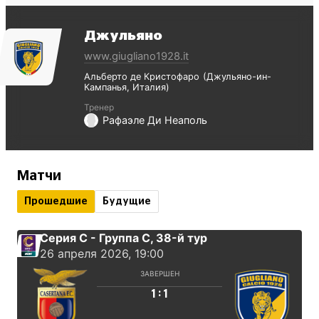
Джульяно
www.giugliano1928.it
Альберто де Кристофаро
Джульяно-ин-
Кампанья
Италия
Тренер
Рафаэле Ди Неаполь
Матчи
Прошедшие
Будущие
Серия С - Группа C
, 38-й тур
26 апреля 2026, 19:00
ЗАВЕРШЕН
:
1
1