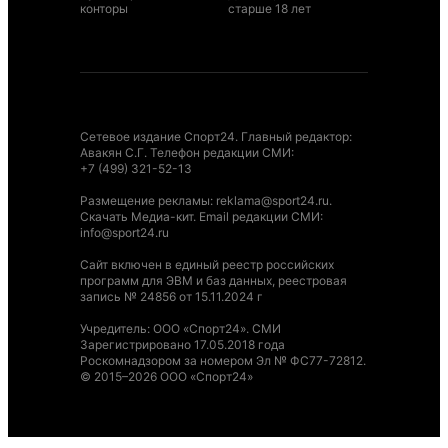
конторы
старше 18 лет
Сетевое издание Спорт24. Главный редактор:
Авакян С.Г. Телефон редакции СМИ:
+7 (499) 321-52-13
Размещение рекламы
:
reklama@sport24.ru
.
Скачать Медиа-кит
. Email редакции СМИ:
info@sport24.ru
Сайт включен в единый реестр российских
программ для ЭВМ и баз данных, реестровая
запись № 24856 от 15.11.2024 г
Учредитель: ООО «Спорт24». СМИ
Зарегистрировано 17.05.2018 года
Роскомнадзором за номером Эл № ФС77-72812.
© 2015–2026 ООО «Спорт24»