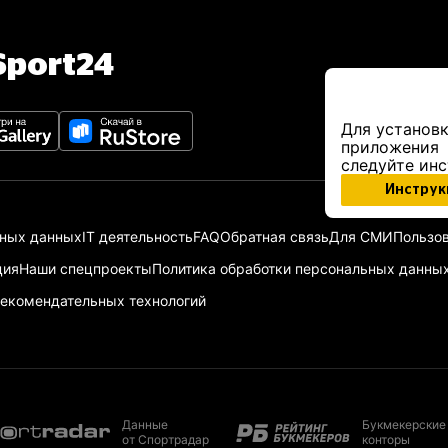
port24
Для установк
приложения
следуйте ин
Инструк
ьных данных
IT деятельность
FAQ
Обратная связь
Для СМИ
Пользов
ция
Наши спецпроекты
Политика обработки персональных данны
екомендательных технологий
Данные
Букмекерские
от Спортрадар
конторы