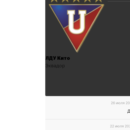
ЛДУ Кито
Эквадор
26 июля 20
Д
22 июля 20