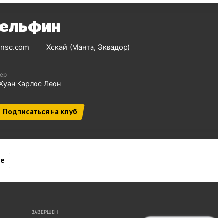
ельфин
finsc.com
Хокай
Манта
Эквадор
ер
Хуан Карлос Леон
Подписаться на клуб
ие
ЗАВЕРШЕН