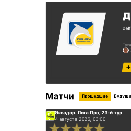
Д
del
Трен
Матчи
Прошедшие
Будущ
Эквадор. Лига Про
, 23-й тур
4 августа 2026, 03:00