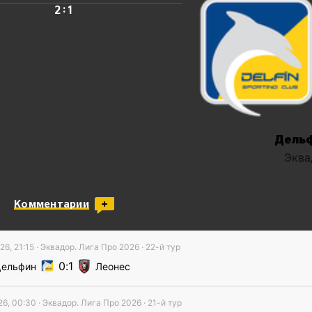
:
2
1
Дель
Эква
Комментарии
26, 21:15
·
Эквадор. Лига Про
2026
· 22-й тур
0
1
ельфин
Леонес
26, 00:30
·
Эквадор. Лига Про
2026
· 21-й тур