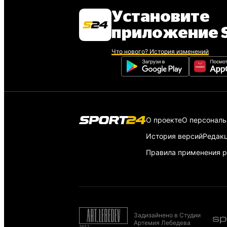
Установите
приложение S
Что нового? История изменений
О проекте
О персонал
История версий
Редак
Правила применения р
Задизайнено в Студии
Артемия Лебедева