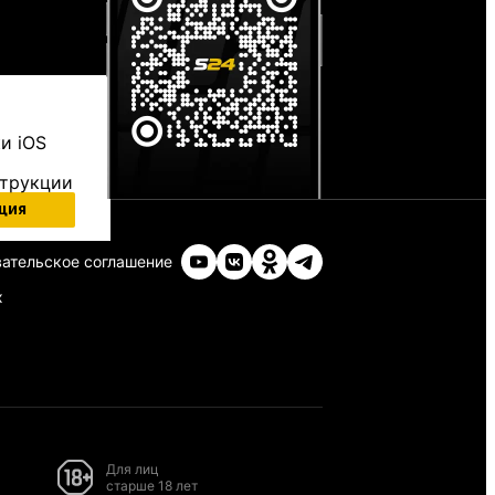
и iOS
струкции
ция
ательское соглашение
х
Для лиц
старше 18 лет