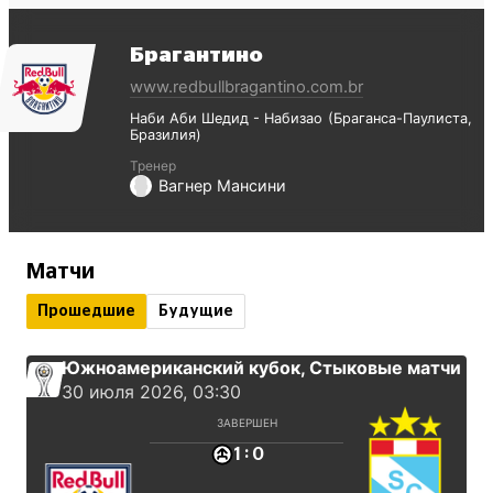
Брагантино
www.redbullbragantino.com.br
Наби Аби Шедид - Набизао
Браганса-Паулиста
Бразилия
Тренер
Вагнер Мансини
Матчи
Прошедшие
Будущие
Южноамериканский кубок
, Стыковые матчи
30 июля 2026, 03:30
ЗАВЕРШЕН
:
1
0