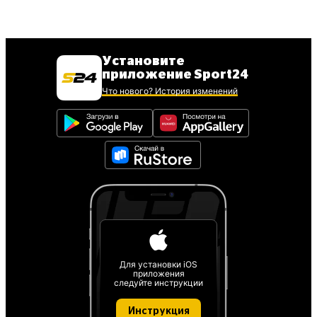
Установите
приложение Sport24
Что нового? История изменений
Для установки iOS
приложения
следуйте инструкции
Инструкция