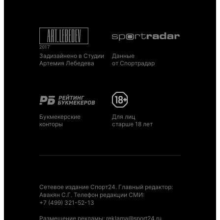
Задизайнено в Студии
Данные
Артемия Лебедева
от Спортрадар
Букмекерские
Для лиц
конторы
старше 18 лет
Сетевое издание Спорт24. Главный редактор:
Авакян С.Г. Телефон редакции СМИ:
+7 (499) 321-52-13
Размещение рекламы
:
reklama@sport24.ru
.