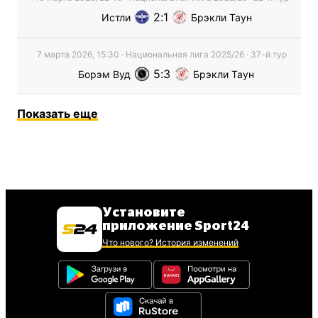
2
1
Истли
Брэкли Таун
7 марта 2026, 15:30
·
Национальная лига
2025/26
· 37-й тур
5
3
Борэм Вуд
Брэкли Таун
Показать еще
Установите
приложение Sport24
Что нового? История изменений