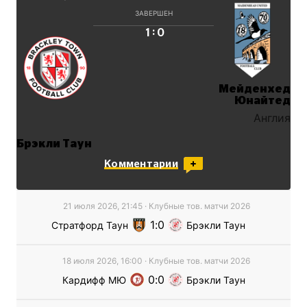
ЗАВЕРШЕН
:
1
0
Мейденхед
Юнайтед
Англия
Брэкли Таун
Англия
Комментарии
21 июля 2026, 21:45
·
Клубные тов. матчи
2026
1
0
Стратфорд Таун
Брэкли Таун
18 июля 2026, 16:00
·
Клубные тов. матчи
2026
0
0
Кардифф МЮ
Брэкли Таун