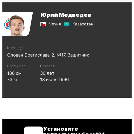
Юрий Медведев
Чехия
Казахстан
Команда
Слован Братислава-2
, №
17
,
Защитник
Рост и вес
Возраст
180
см
30
лет
73
кг
18 июня 1996
Установите