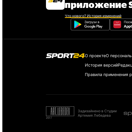
приложение S
Что нового? История изменений
О проекте
О персонал
История версий
Редак
Правила применения р
Задизайнено в Студии
Артемия Лебедева