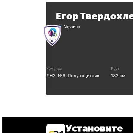
Егор Твердохл
Украина
Команда
Рост
ЛНЗ
, №
9
,
Полузащитник
182
см
Установите