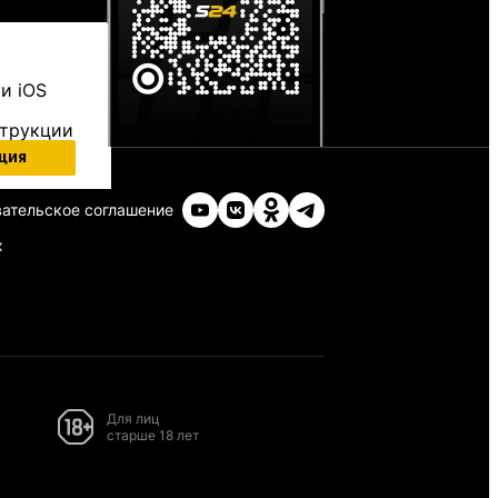
и iOS
струкции
ция
ательское соглашение
х
Для лиц
старше 18 лет