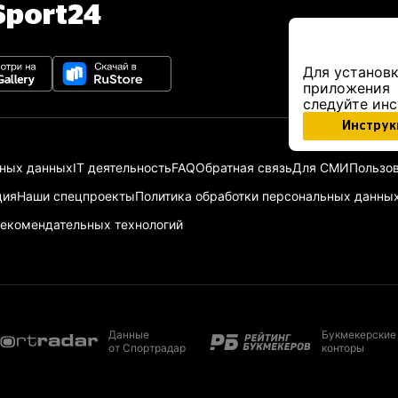
port24
Для установк
приложения
следуйте ин
Инструк
ьных данных
IT деятельность
FAQ
Обратная связь
Для СМИ
Пользов
ция
Наши спецпроекты
Политика обработки персональных данны
екомендательных технологий
Данные
Букмекерские
от Спортрадар
конторы