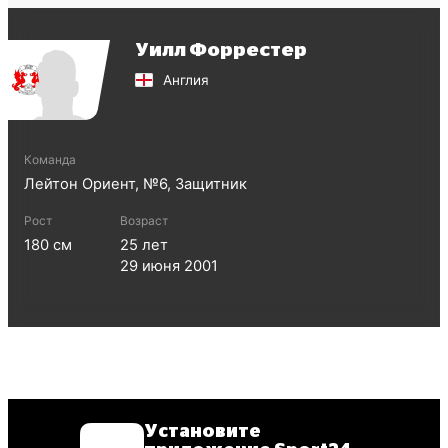
Уилл Форрестер
Англия
Команда
Лейтон Ориент
, №
6
,
Защитник
Рост
Возраст
180
см
25
лет
29 июня 2001
Установите