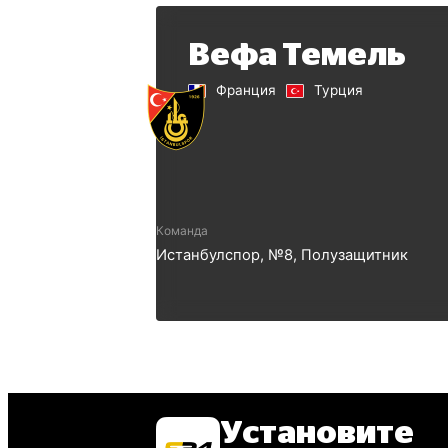
Вефа Темель
Франция
Турция
Команда
Истанбулспор
, №
8
,
Полузащитник
Установите