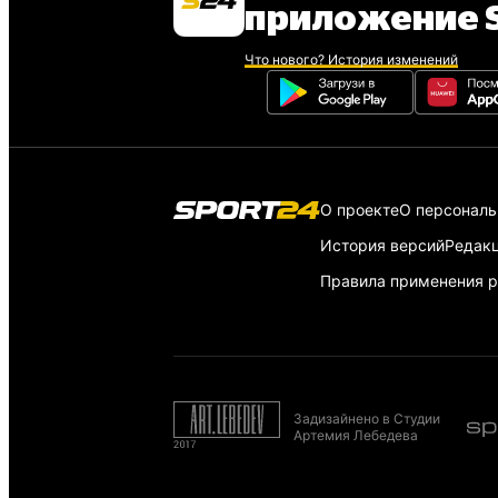
приложение S
Что нового? История изменений
О проекте
О персонал
История версий
Редак
Правила применения р
Задизайнено в Студии
Артемия Лебедева