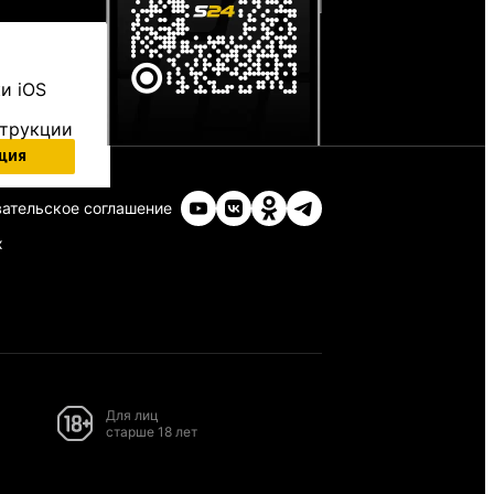
и iOS
струкции
ция
ательское соглашение
х
Для лиц
старше 18 лет