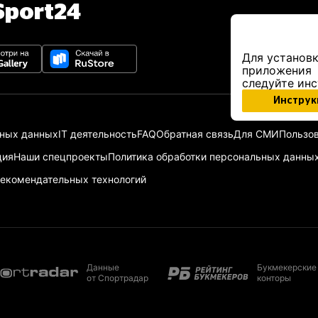
port24
Для установк
приложения
следуйте ин
Инструк
ьных данных
IT деятельность
FAQ
Обратная связь
Для СМИ
Пользов
ция
Наши спецпроекты
Политика обработки персональных данны
екомендательных технологий
Данные
Букмекерские
от Спортрадар
конторы