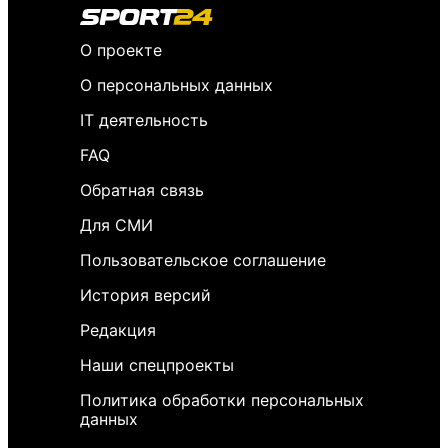
О проекте
О персональных данных
IT деятельность
FAQ
Обратная связь
Для СМИ
Пользовательское соглашение
История версий
Редакция
Наши спецпроекты
Политика обработки персональных
данных