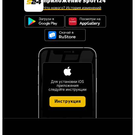
приложение Sport24
Что нового? История изменений
Для установки iOS
приложения
следуйте инструкции
Инструкция