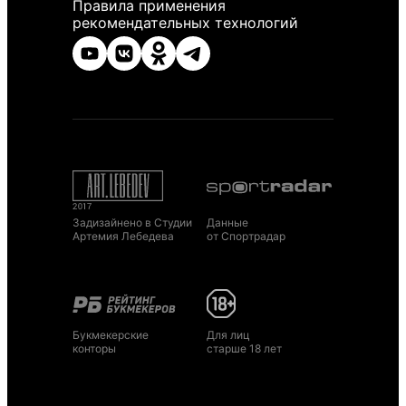
Правила применения
рекомендательных технологий
Задизайнено в Студии
Данные
Артемия Лебедева
от Спортрадар
Букмекерские
Для лиц
конторы
старше 18 лет