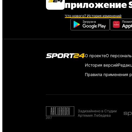
приложение S
Что нового? История изменений
О проекте
О персонал
История версий
Редак
Правила применения р
Задизайнено в Студии
Артемия Лебедева