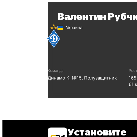
Валентин Рубч
Украина
Команда
Рост
Динамо К
, №
15
,
Полузащитник
165
61
к
Установите