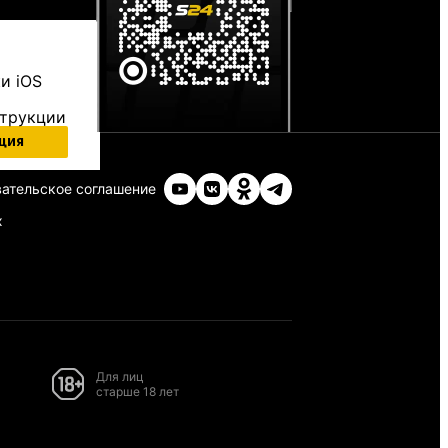
и iOS
струкции
ция
ательское соглашение
х
Для лиц
старше 18 лет