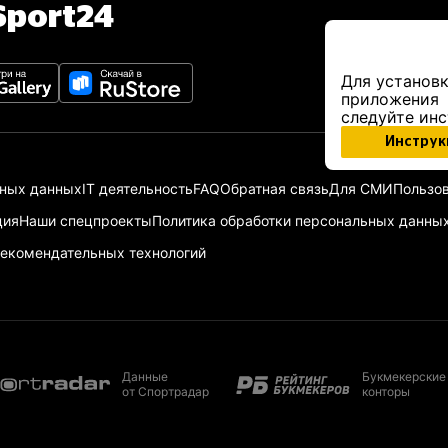
port24
Для установк
приложения
следуйте ин
Инструк
ьных данных
IT деятельность
FAQ
Обратная связь
Для СМИ
Пользов
ция
Наши спецпроекты
Политика обработки персональных данны
екомендательных технологий
Данные
Букмекерские
от Спортрадар
конторы