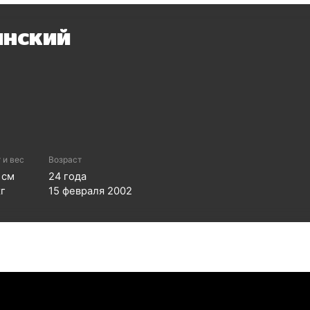
инский
 и вес
Возраст
см
24
года
г
15 февраля 2002