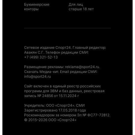
Букмекерские
Для лиц
конторы
старше 18 лет
Сетевое издание Спорт24. Главный редактор:
Авакян С.Г. Телефон редакции СМИ:
+7 (499) 321-52-13
Размещение рекламы
:
reklama@sport24.ru
.
Скачать Медиа-кит
. Email редакции СМИ:
info@sport24.ru
Сайт включен в единый реестр российских
программ для ЭВМ и баз данных, реестровая
запись № 24856 от 15.11.2024 г
Учредитель: ООО «Спорт24». СМИ
Зарегистрировано 17.05.2018 года
Роскомнадзором за номером Эл № ФС77-72812.
© 2015–2026 ООО «Спорт24»