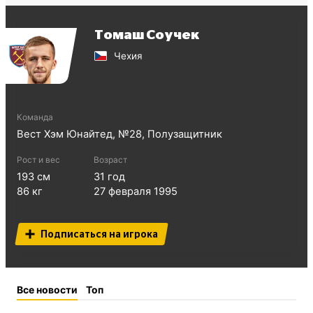
Томаш Соучек
Чехия
Команда
Вест Хэм Юнайтед
, №
28
,
Полузащитник
Рост и вес
Возраст
193
см
31
год
86
кг
27 февраля 1995
Подписаться на игрока
Все новости
Топ