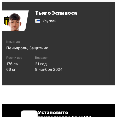
Тьяго Эспиноса
Уругвай
Команда
Пеньяроль
,
Защитник
Рост и вес
Возраст
176
см
21
год
66
кг
9 ноября 2004
Установите