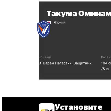
Такума Омина
Япония
Команда
Рост и
В-Варен Нагасаки
,
Защитник
184
с
76
кг
Установите