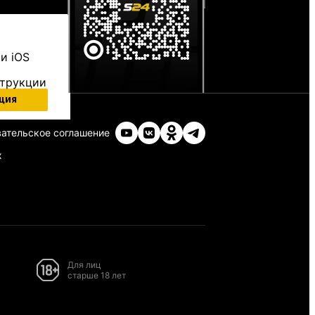
и iOS
струкции
ция
ательское соглашение
х
Для лиц
старше 18 лет