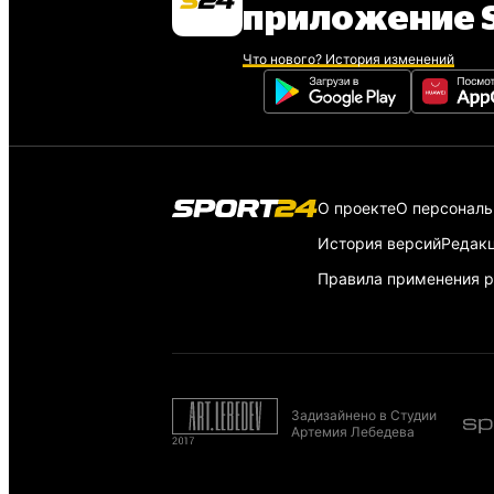
приложение S
Что нового? История изменений
О проекте
О персонал
История версий
Редак
Правила применения р
Задизайнено в Студии
Артемия Лебедева