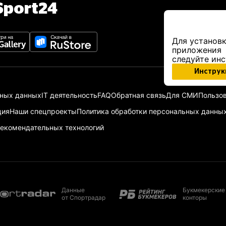
port24
Для установк
приложения
следуйте ин
Инструк
ьных данных
IT деятельность
FAQ
Обратная связь
Для СМИ
Пользов
ция
Наши спецпроекты
Политика обработки персональных данны
екомендательных технологий
Данные
Букмекерские
от Спортрадар
конторы