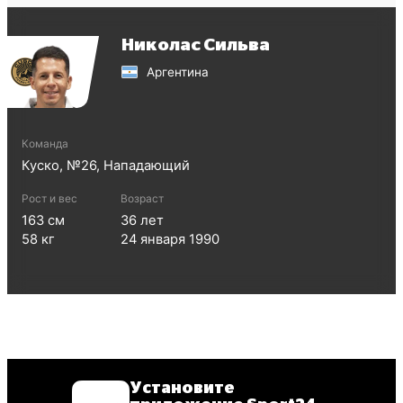
Николас Сильва
Аргентина
Команда
Куско
, №
26
,
Нападающий
Рост и вес
Возраст
163
см
36
лет
58
кг
24 января 1990
Установите