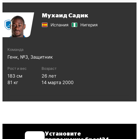
Мухаид Садик
Испания
Нигерия
Команда
Генк
, №
3
,
Защитник
Рост и вес
Возраст
183
см
26
лет
81
кг
14 марта 2000
Установите