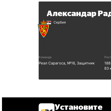
Александар Ра
Сербия
Команда
Рост
Реал Сарагоса
, №
16
,
Защитник
188
83
Установите