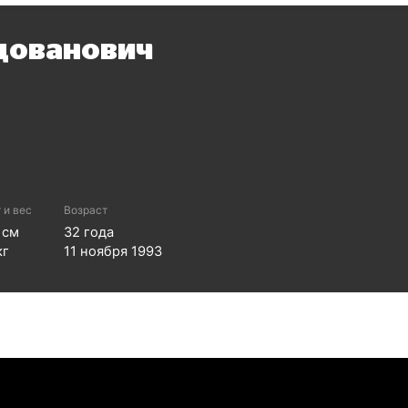
дованович
 и вес
Возраст
см
32
года
кг
11 ноября 1993