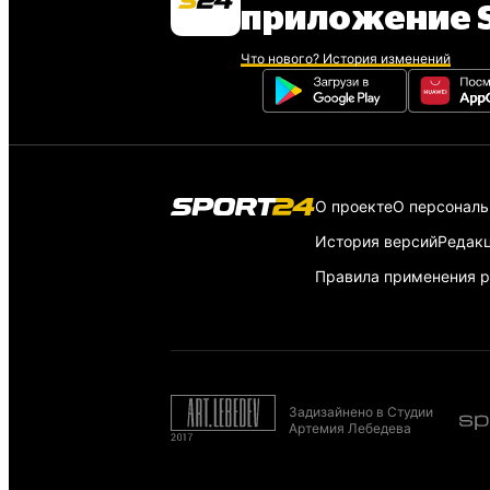
приложение S
Что нового? История изменений
О проекте
О персонал
История версий
Редак
Правила применения р
Задизайнено в Студии
Артемия Лебедева