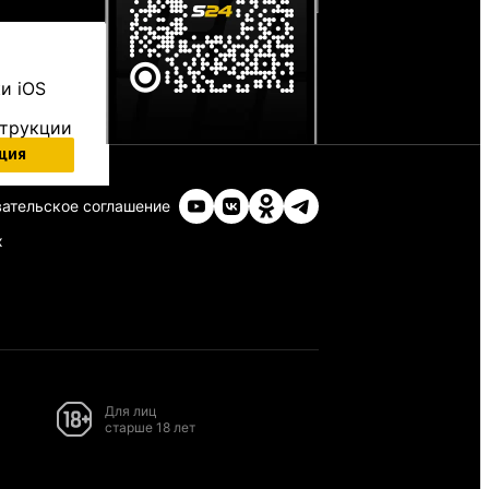
и iOS
струкции
ция
ательское соглашение
х
Для лиц
старше 18 лет