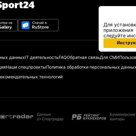
port24
Для установк
приложения
следуйте ин
Инструк
ьных данных
IT деятельность
FAQ
Обратная связь
Для СМИ
Пользов
ция
Наши спецпроекты
Политика обработки персональных данны
екомендательных технологий
Данные
Букмекерские
от Спортрадар
конторы