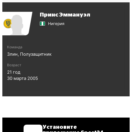
Принс Эммануэл
Нигерия
Команда
Злин
,
Полузащитник
Возраст
21
год
30 марта 2005
Установите