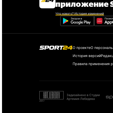
приложение S
Что нового? История изменений
О проекте
О персонал
История версий
Редак
Правила применения р
Задизайнено в Студии
Артемия Лебедева