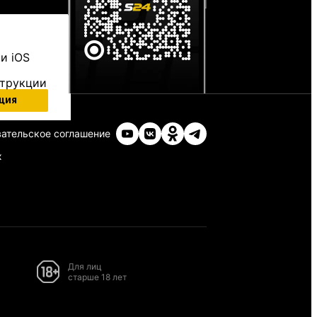
и iOS
струкции
ция
ательское соглашение
х
Для лиц
старше 18 лет