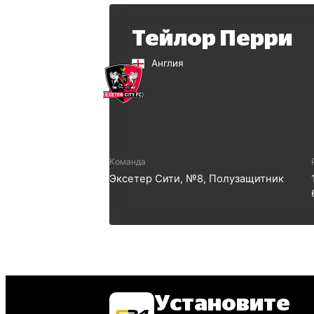
Тейлор Перри
Англия
Команда
Эксетер Сити
, №
8
,
Полузащитник
Установите