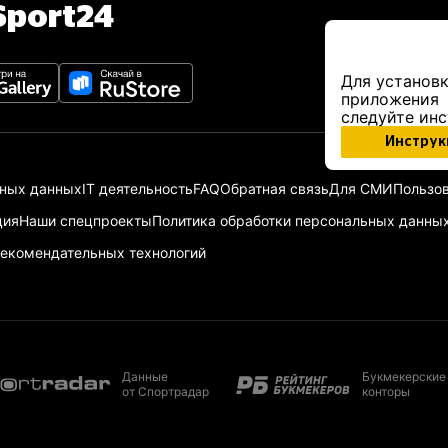
port24
Для установк
приложения
следуйте ин
Инструк
ьных данных
IT деятельность
FAQ
Обратная связь
Для СМИ
Пользов
ция
Наши спецпроекты
Политика обработки персональных данны
екомендательных технологий
Данные
Букмекерские
от Спортрадар
конторы