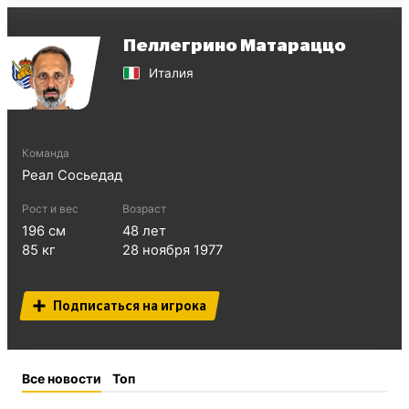
Пеллегрино Матараццо
Италия
Команда
Реал Сосьедад
Рост и вес
Возраст
196
см
48
лет
85
кг
28 ноября 1977
Подписаться на игрока
Все новости
Топ