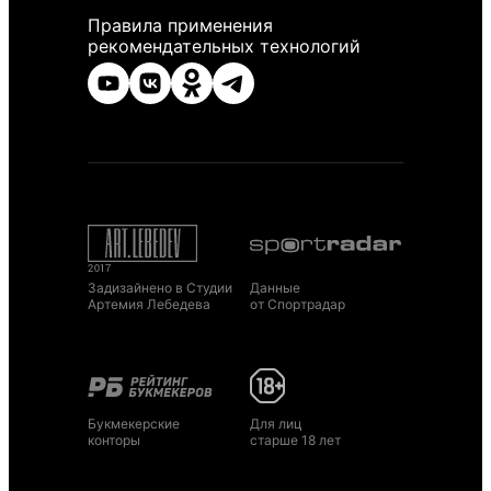
Правила применения
рекомендательных технологий
Задизайнено в Студии
Данные
Артемия Лебедева
от Спортрадар
Букмекерские
Для лиц
конторы
старше 18 лет