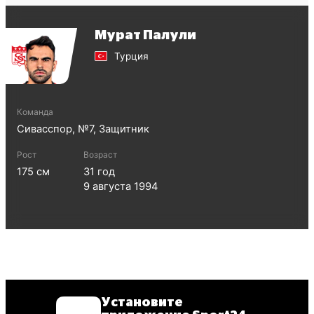
Мурат Палули
Турция
Команда
Сивасспор
, №
7
,
Защитник
Рост
Возраст
175
см
31
год
9 августа 1994
Установите