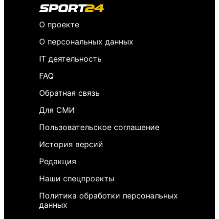
О проекте
О персональных данных
IT деятельность
FAQ
Обратная связь
Для СМИ
Пользовательское соглашение
История версий
Редакция
Наши спецпроекты
Политика обработки персональных
данных