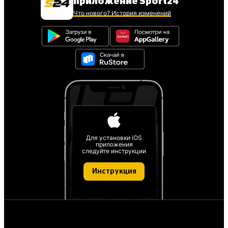
приложение Sport24
Что нового? История изменений
Для установки iOS
приложения
следуйте инструкции
Инструкция