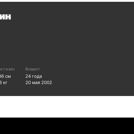
ин
ост и вес
Возраст
86
см
24
года
8
кг
20 мая 2002