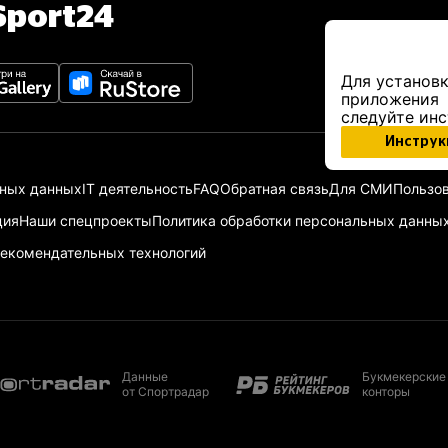
port24
Для установк
приложения
следуйте ин
Инструк
ьных данных
IT деятельность
FAQ
Обратная связь
Для СМИ
Пользов
ция
Наши спецпроекты
Политика обработки персональных данны
екомендательных технологий
Данные
Букмекерские
от Спортрадар
конторы