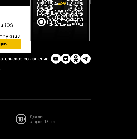
и iOS
струкции
ция
ательское соглашение
х
Для лиц
старше 18 лет