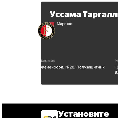
Уссама Таргалл
Марокко
Команда
Р
Фейеноорд
, №
28
,
Полузащитник
1
6
Установите