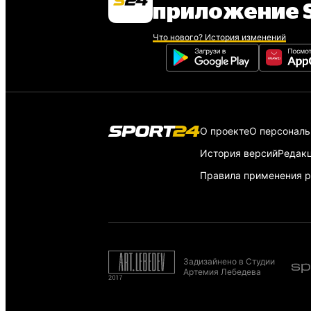
приложение S
Что нового? История изменений
О проекте
О персонал
История версий
Редак
Правила применения р
Задизайнено в Студии
Артемия Лебедева