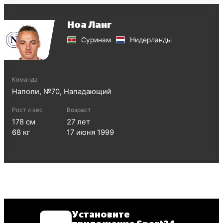
Ноа Ланг
Суринам
Нидерланды
Команда
Наполи
, №
70
,
Нападающий
Рост и вес
Возраст
178
см
27
лет
68
кг
17 июня 1999
Установите