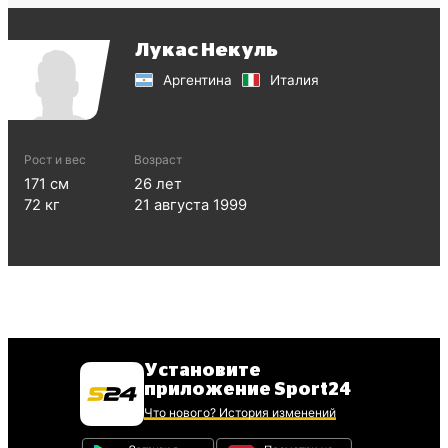
Лукас Некуль
Аргентина
Италия
Рост и вес
Возраст
171
см
26
лет
72
кг
21 августа 1999
Установите
приложение Sport24
Что нового? История изменений