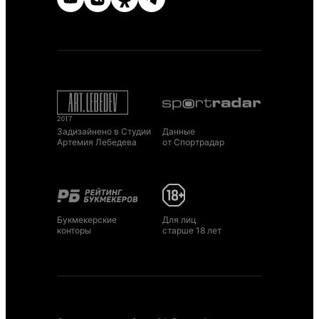
Задизайнено в Студии
Данные
Артемия Лебедева
от Спортрадар
Букмекерские
Для лиц
конторы
старше 18 лет