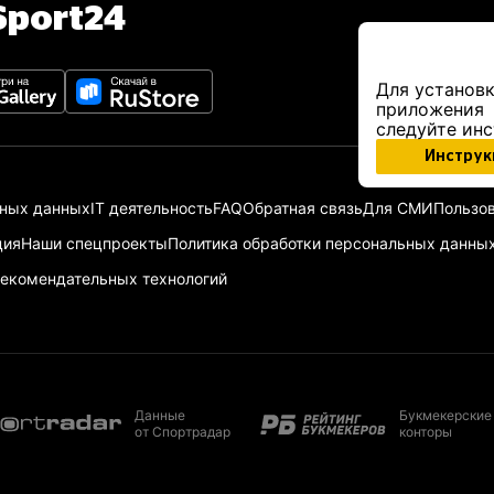
port24
Для установк
приложения
следуйте ин
Инструк
ьных данных
IT деятельность
FAQ
Обратная связь
Для СМИ
Пользов
ция
Наши спецпроекты
Политика обработки персональных данны
екомендательных технологий
Данные
Букмекерские
от Спортрадар
конторы