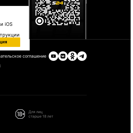
и iOS
струкции
ция
ательское соглашение
х
Для лиц
старше 18 лет