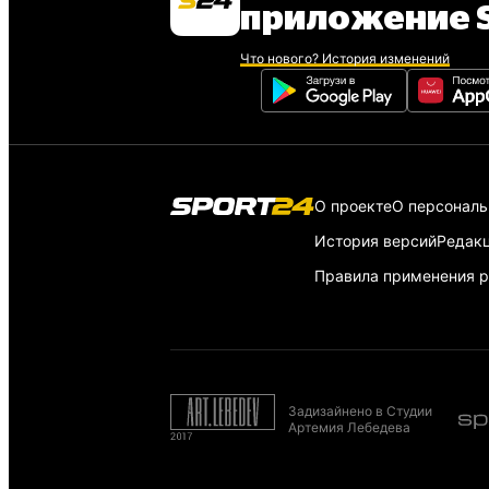
приложение S
Что нового? История изменений
О проекте
О персонал
История версий
Редак
Правила применения р
Задизайнено в Студии
Артемия Лебедева