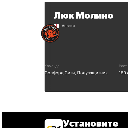
Люк Молино
Англия
Команда
Рост
Солфорд Сити
,
Полузащитник
180
Установите