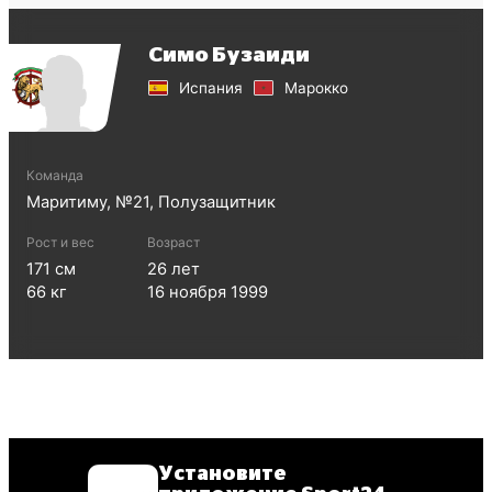
Симо Бузаиди
Испания
Марокко
Команда
Маритиму
, №
21
,
Полузащитник
Рост и вес
Возраст
171
см
26
лет
66
кг
16 ноября 1999
Установите