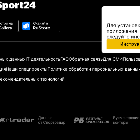
port24
Для установк
приложения
следуйте ин
Инструк
ьных данных
IT деятельность
FAQ
Обратная связь
Для СМИ
Пользов
ция
Наши спецпроекты
Политика обработки персональных данны
екомендательных технологий
Данные
Букмекерские
от Спортрадар
конторы