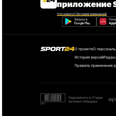
приложение S
Что нового? История изменений
О проекте
О персонал
История версий
Редак
Правила применения р
Задизайнено в Студии
Артемия Лебедева