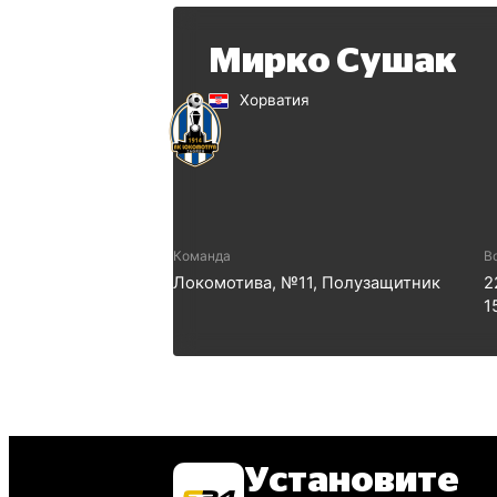
Мирко Сушак
Хорватия
Команда
В
Локомотива
, №
11
,
Полузащитник
2
1
Установите