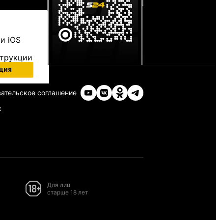
и iOS
струкции
ция
ательское соглашение
х
Для лиц
старше 18 лет