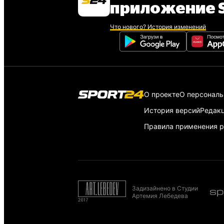
приложение S
Что нового? История изменений
О проекте
О персонал
История версий
Редак
Правила применения р
Задизайнено в Студии
Артемия Лебедева