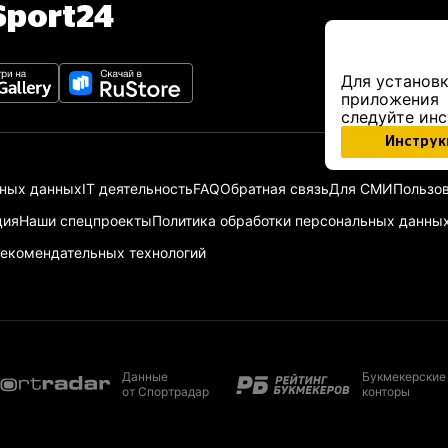
port24
Для установк
приложения
следуйте ин
Инструк
ьных данных
IT деятельность
FAQ
Обратная связь
Для СМИ
Пользов
ция
Наши спецпроекты
Политика обработки персональных данны
екомендательных технологий
Данные
Букмекерские
от Спортрадар
конторы