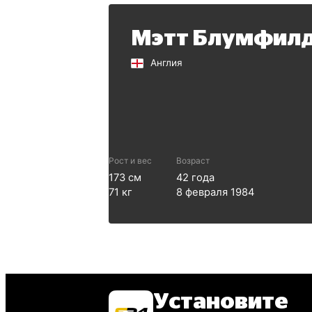
Мэтт Блумфил
Англия
Рост и вес
Возраст
173
см
42
года
71
кг
8 февраля 1984
Установите