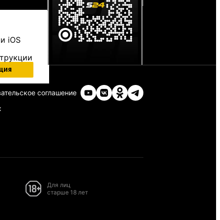
и iOS
струкции
ция
ательское соглашение
х
Для лиц
старше 18 лет