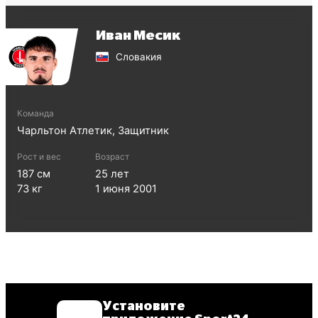
Иван Месик
Словакия
Команда
Чарльтон Атлетик
,
Защитник
Рост и вес
Возраст
187
см
25
лет
73
кг
1 июня 2001
Установите