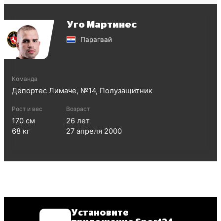
Уго Мартинес
Парагвай
Команда
Депортес Лимаче
, №
14
,
Полузащитник
Рост и вес
Возраст
170
см
26
лет
68
кг
27 апреля 2000
Установите