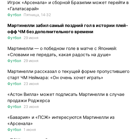
Игрок «Арсенала» и сборной Бразилии может перейти в
«Галатасарай»
Футбол
Пятница, 14:32
Мартинелли забил самый поздний гол в истории плей-
офф ЧМ без дополнительного времени
Футбол
29 июня
Мартинелли — о победном голе в матче с Японией:
«Словами не передать, какая радость на душе»
Футбол
29 июня
Мартинелли рассказал о текущей форме пропустившего
старт ЧМ Неймара: «Он очень хочет играть»
Футбол
23 июня
«Астон Вилла» может подписать Мартинелли в случае
продажи Роджерса
Футбол
23 июня
«Бавария» и «ПСЖ» интересуются Мартинелли из
«Арсенала»
Футбол
1 июня