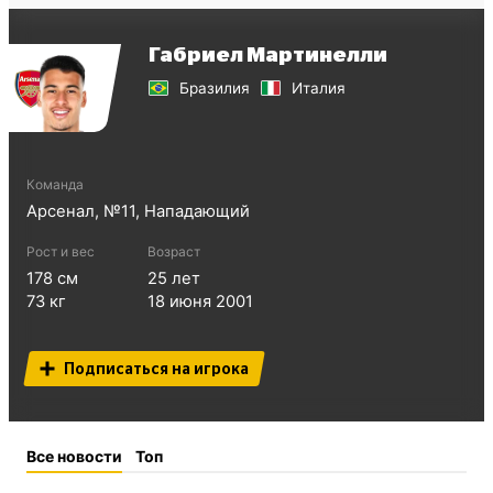
Габриел Мартинелли
Бразилия
Италия
Команда
Арсенал
, №
11
,
Нападающий
Рост и вес
Возраст
178
см
25
лет
73
кг
18 июня 2001
Подписаться на игрока
Все новости
Топ