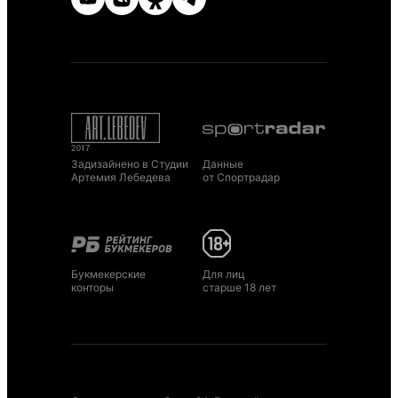
Задизайнено в Студии
Данные
Артемия Лебедева
от Спортрадар
Букмекерские
Для лиц
конторы
старше 18 лет