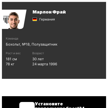
Марлон Фрай
Германия
Команда
Бохольт
, №
18
,
Полузащитник
Рост и вес
Возраст
181
см
30
лет
78
кг
24 марта 1996
Установите