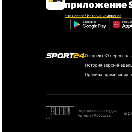
приложение S
Что нового? История изменений
О проекте
О персонал
История версий
Редак
Правила применения р
Задизайнено в Студии
Артемия Лебедева