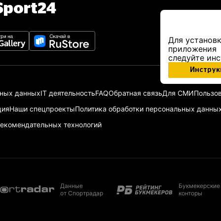
port24
Для установк
приложения
следуйте ин
Инструк
ьных данных
IT деятельность
FAQ
Обратная связь
Для СМИ
Пользов
ция
Наши спецпроекты
Политика обработки персональных данны
екомендательных технологий
Данные
Букмекерские
от Спортрадар
конторы