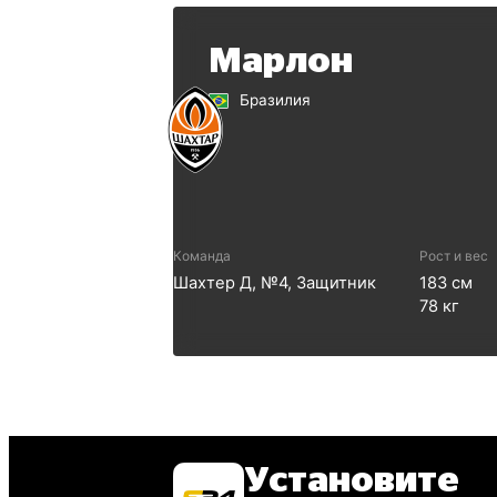
Марлон
Бразилия
Команда
Рост и вес
Шахтер Д
, №
4
,
Защитник
183
см
78
кг
Установите