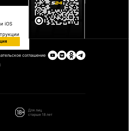
и iOS
струкции
ция
ательское соглашение
х
Для лиц
старше 18 лет