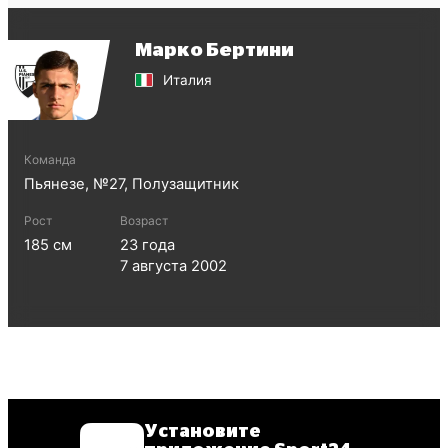
Марко Бертини
Италия
Команда
Пьянезе
, №
27
,
Полузащитник
Рост
Возраст
185
см
23
года
7 августа 2002
Установите