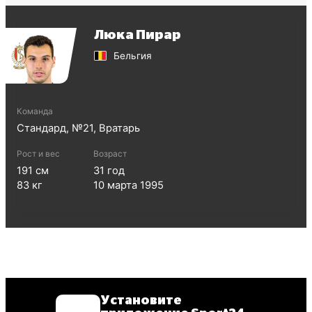
Люка Пирар
Бельгия
Команда
Стандард
, №
21
,
Вратарь
Рост и вес
Возраст
191
см
31
год
83
кг
10 марта 1995
Установите