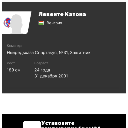
Левенте Катона
Венгрия
Команда
Ньиредьхаза Спартакус
, №
31
,
Защитник
Рост
Возраст
189
см
24
года
31 декабря 2001
Установите