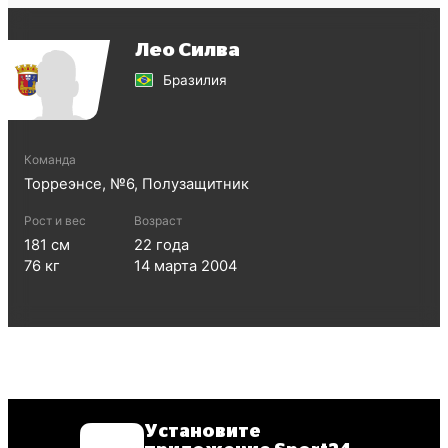
Лео Силва
Бразилия
Команда
Торреэнсе
, №
6
,
Полузащитник
Рост и вес
Возраст
181
см
22
года
76
кг
14 марта 2004
Установите