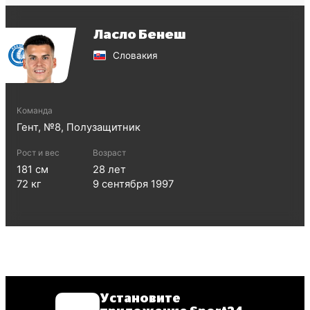
Ласло Бенеш
Словакия
Команда
Гент
, №
8
,
Полузащитник
Рост и вес
Возраст
181
см
28
лет
72
кг
9 сентября 1997
Установите