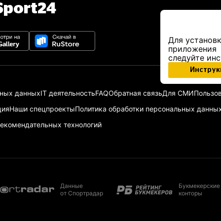
port24
Для установк
приложения
следуйте ин
Инструк
ьных данных
IT деятельность
FAQ
Обратная связь
Для СМИ
Пользов
ция
Наши спецпроекты
Политика обработки персональных данны
екомендательных технологий
Данные
Букмекерские
от Спортрадар
конторы