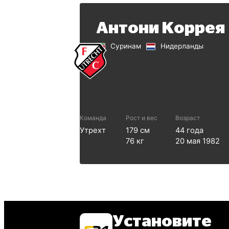
Антони Коррея
Суринам
Нидерланды
Команда
Рост и вес
Возраст
Утрехт
179
см
44
года
76
кг
20 мая 1982
Установите