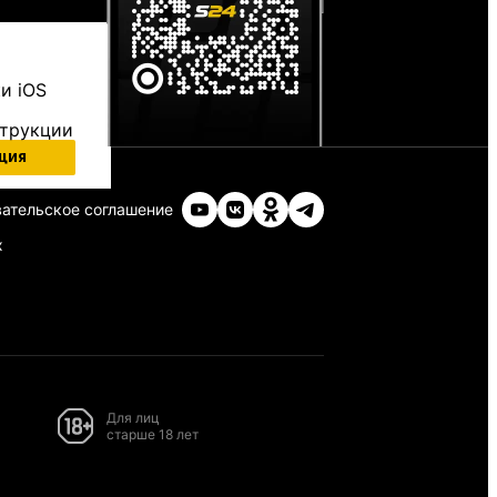
и iOS
струкции
ция
ательское соглашение
х
Для лиц
старше 18 лет