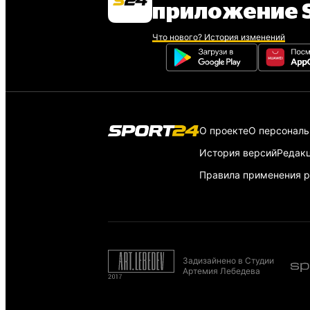
приложение S
Что нового? История изменений
О проекте
О персонал
История версий
Редак
Правила применения р
Задизайнено в Студии
Артемия Лебедева