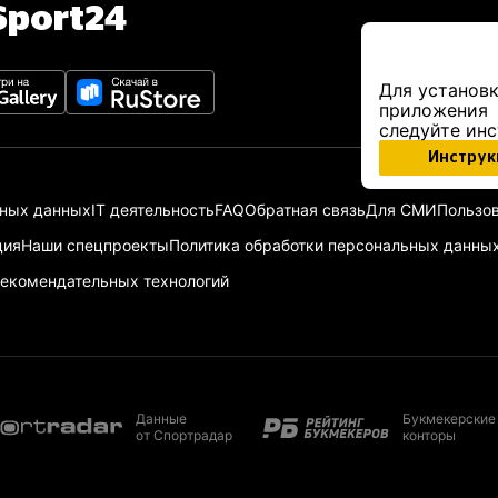
port24
Для установк
приложения
следуйте ин
Инструк
ьных данных
IT деятельность
FAQ
Обратная связь
Для СМИ
Пользов
ция
Наши спецпроекты
Политика обработки персональных данны
екомендательных технологий
Данные
Букмекерские
от Спортрадар
конторы