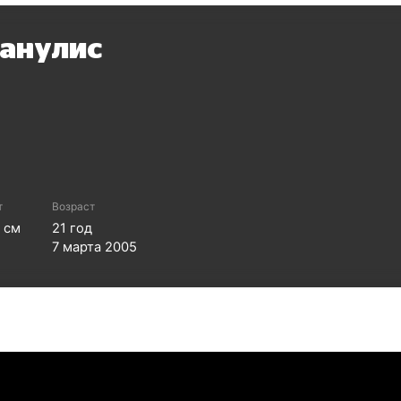
Танулис
т
Возраст
0
см
21
год
7 марта 2005