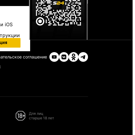
и iOS
струкции
ция
ательское соглашение
х
Для лиц
старше 18 лет