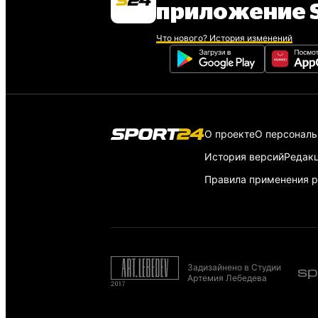
приложение S
Что нового? История изменений
О проекте
О персонал
История версий
Редак
Правила применения р
Задизайнено в Студии
Артемия Лебедева