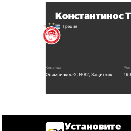
Константинос 
Греция
Команда
Рос
Олимпиакос-2
, №
82
,
Защитник
19
Установите