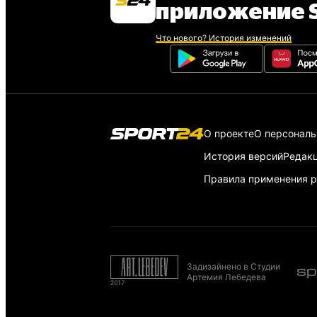
приложение S
Что нового? История изменений
О проекте
О персонал
История версий
Редак
Правила применения р
Задизайнено в Студии
Артемия Лебедева