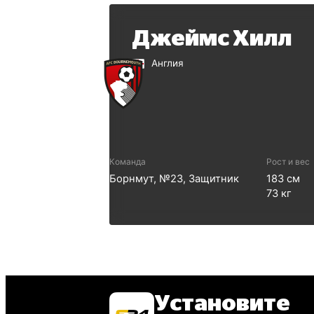
Джеймс Хилл
Англия
Команда
Рост и вес
Борнмут
, №
23
,
Защитник
183
см
73
кг
Установите