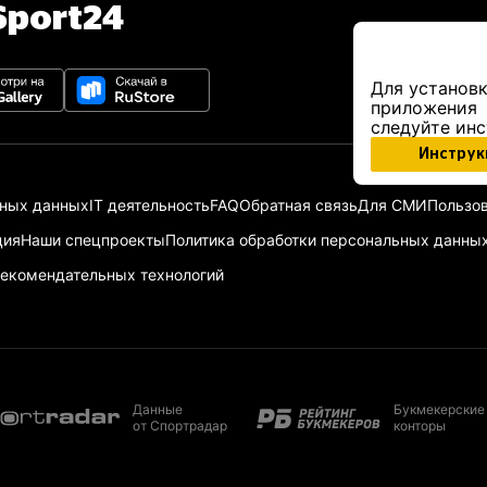
port24
Для установк
приложения
следуйте ин
Инструк
ьных данных
IT деятельность
FAQ
Обратная связь
Для СМИ
Пользов
ция
Наши спецпроекты
Политика обработки персональных данны
екомендательных технологий
Данные
Букмекерские
от Спортрадар
конторы