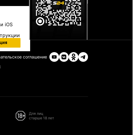
и iOS
струкции
ция
ательское соглашение
х
Для лиц
старше 18 лет